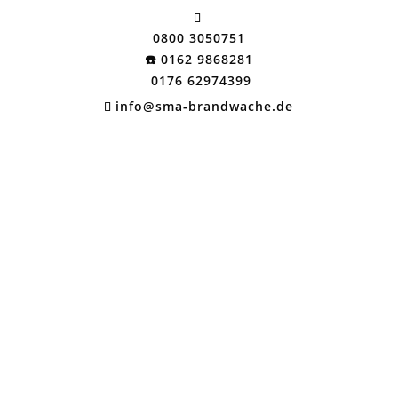
0800 3050751
☎️ 0162 9868281
0176 62974399
info@sma-brandwache.de
BRANDSCHUTZ & BRANDWACHE |
SMA
BRANDWACHE
KLEINOSTHEIM
INFO@SMA-BRANDWACHE.DE